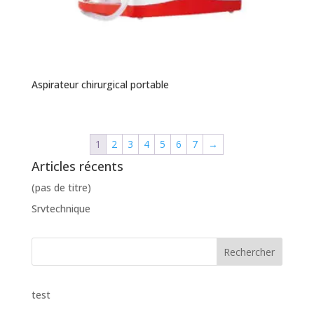
Aspirateur chirurgical portable
1
2
3
4
5
6
7
→
Articles récents
(pas de titre)
Srvtechnique
test