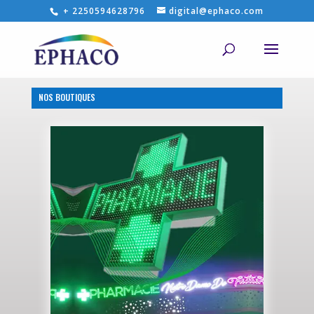
+ 2250594628796
digital@ephaco.com
NOS BOUTIQUES