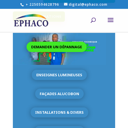
+ 2250594628796
digital@ephaco.com
AUTRES REALISATIONS
DEMANDER UN DÉPANNAGE
ENSEIGNES LUMINEUSES
FAÇADES ALUCOBON
INSTALLATIONS & DIVERS