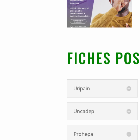
FICHES PO
Uripain
Uncadep
Prohepa