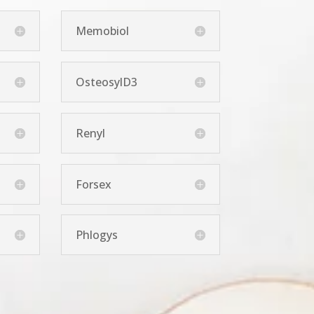
Memobiol
OsteosylD3
Renyl
Forsex
Phlogys