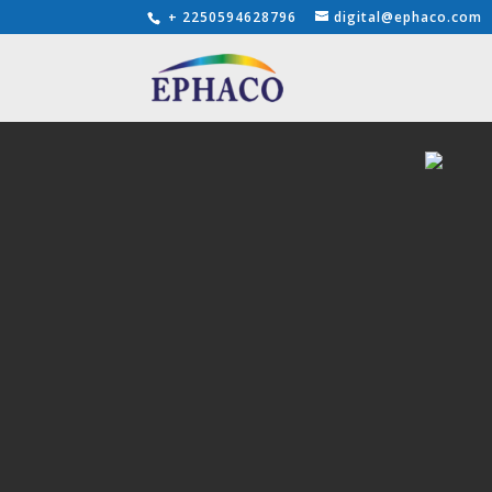
+ 2250594628796
digital@ephaco.com