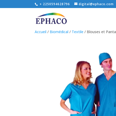
+ 2250594628796
digital@ephaco.com
Accueil
/
Biomédical
/
Textile
/ Blouses et Panta