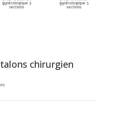
gynécologique 3
gynécologique 3
sections
sections
talons chirurgien
les
e