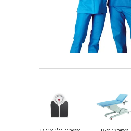
Balance pèse-personne
Divan d’examen