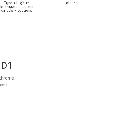
Gynécologique
colonne
électrique a Hauteur
variable 3 sections
 D1
r chromé
pant
er