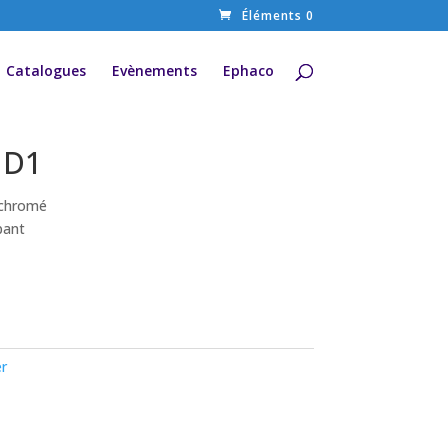
Éléments 0
Catalogues
Evènements
Ephaco
 D1
r chromé
pant
er