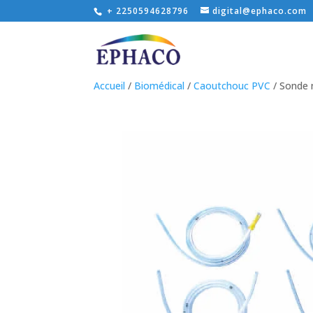
+ 2250594628796
digital@ephaco.com
Accueil
/
Biomédical
/
Caoutchouc PVC
/ Sonde 