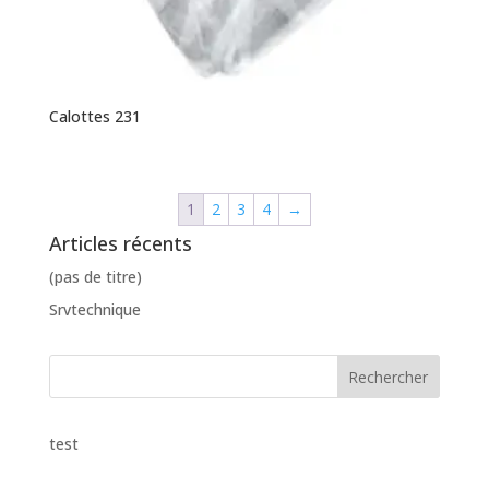
Calottes 231
1
2
3
4
→
Articles récents
(pas de titre)
Srvtechnique
test