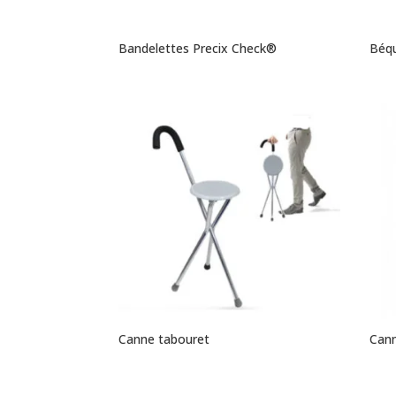
Bandelettes Precix Check®
Béqu
Canne tabouret
Cann