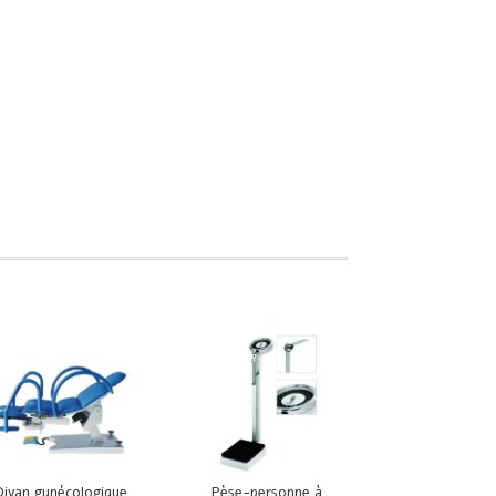
Divan gynécologique
Pèse-personne à