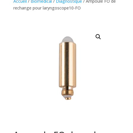
Accueil
/
Biomédical
/
Diagnostique
/ Ampoule FO de
rechange pour laryngoscope10-FO