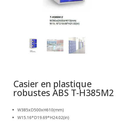
Casier en plastique
robustes ABS T-H385M2
W385xD500xH610(mm)
W15.16*D19.69*H24.02(in)