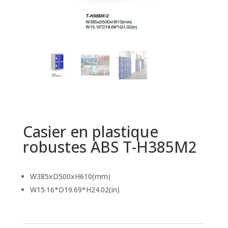
Casier en plastique
robustes ABS T-H385M2
W385xD500xH610(mm)
W15.16*D19.69*H24.02(in)