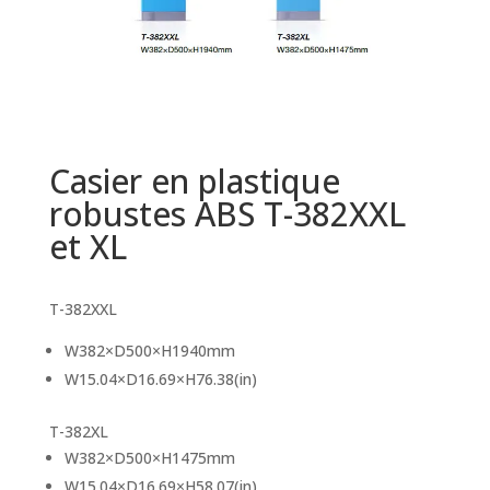
Casier en plastique
robustes ABS T-382XXL
et XL
T-382XXL
W382×D500×H1940mm
W15.04×D16.69×H76.38(in)
T-382XL
W382×D500×H1475mm
W15.04×D16.69×H58.07(in)