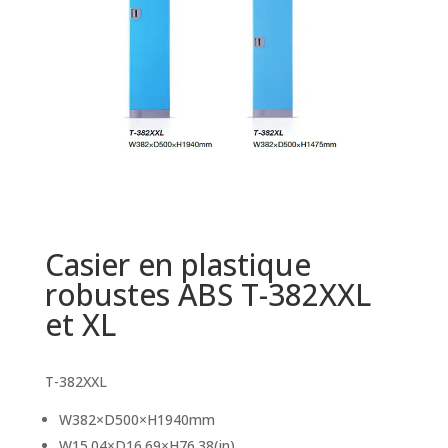
Casier en plastique
robustes ABS T-382XXL
et XL
T-382XXL
W382×D500×H1940mm
W15.04×D16.69×H76.38(in)