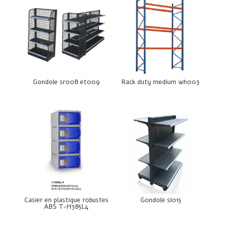
Gondole sr008 et009
Rack duty medium wh003
Casier en plastique robustes
Gondole sl015
ABS T-H385L4