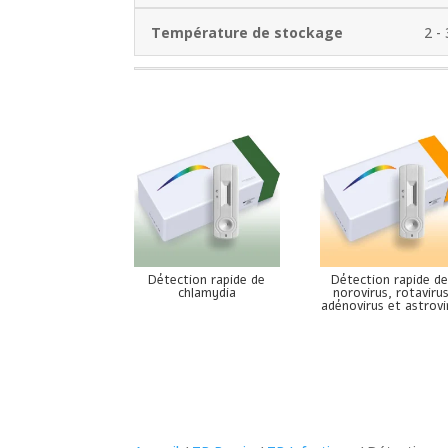
Température de stockage
2 -
Détection rapide de
Détection rapide d
chlamydia
norovirus, rotavirus
adénovirus et astrovi