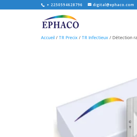
+ 2250594628796
digital@ephaco.com
Accueil
/
TR Precix
/
TR Infectieux
/ Détection ra