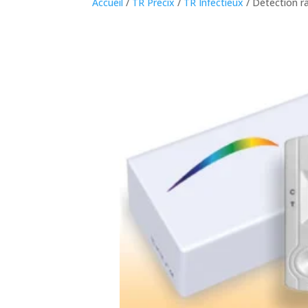
Accueil
/
TR Precix
/
TR Infectieux
/ Détection ra