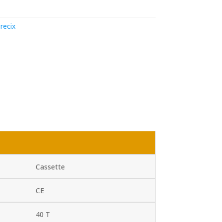
recix
Cassette
CE
40 T