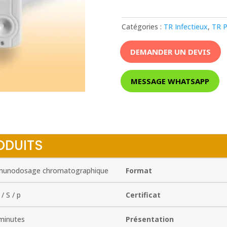
Catégories :
TR Infectieux
,
TR P
DEMANDER UN DEVIS
MESSAGE WHATSAPP
ODUITS
unodosage chromatographique
Format
/ S / p
Certificat
minutes
Présentation