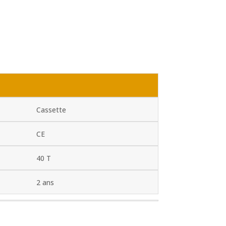
Cassette
CE
40 T
2 ans