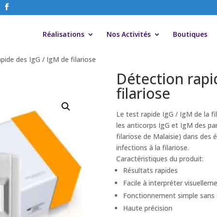
Réalisations
Nos Activités
Boutiques
pide des IgG / IgM de filariose
Détection rapi
filariose
Le test rapide IgG / IgM de la fi
les anticorps IgG et IgM des para
filariose de Malaisie) dans des é
infections à la filariose.
Caractéristiques du produit:
Résultats rapides
Facile à interpréter visuellem
Fonctionnement simple sans
Haute précision