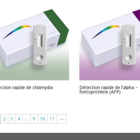
ction rapide de chlamydia
Détection rapide de l’alpha –
foetoprotéine (AFP)
2
3
4
…
9
10
11
→