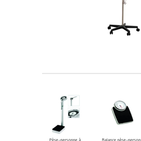
Pèse-personne à
Balance pèse-perso