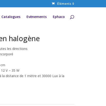
Éléments 0
Catalogues
Evènements
Ephaco
en halogène
utes les directions
incorporé
0 cm
 12 V – 35 W
à la distance de 1 mètre et 30000 Lux à la