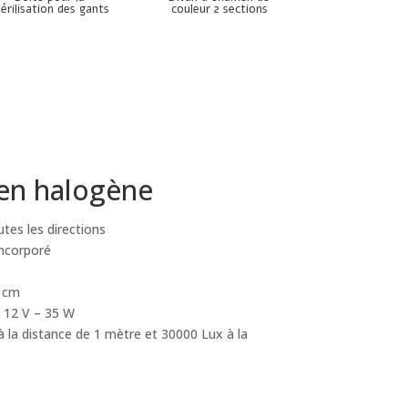
térilisation des gants
couleur 2 sections
en halogène
utes les directions
incorporé
0 cm
 12 V – 35 W
à la distance de 1 mètre et 30000 Lux à la