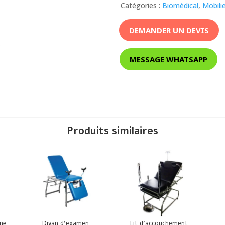
Catégories :
Biomédical
,
Mobili
DEMANDER UN DEVIS
MESSAGE WHATSAPP
Produits similaires
nne
Divan d’examen
Lit d’accouchement