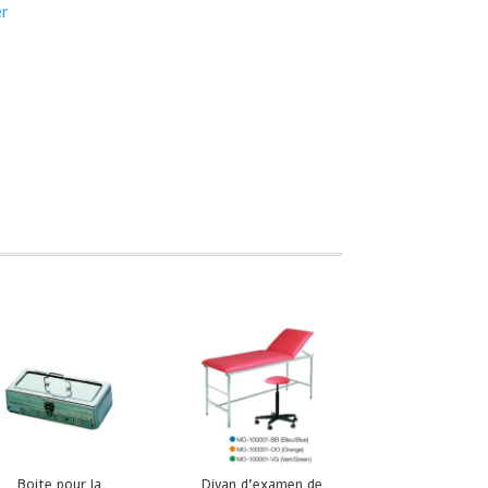
er
Boite pour la
Divan d’examen de