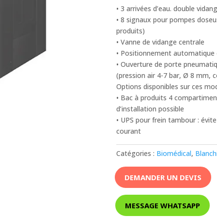
• 3 arrivées d’eau. double vidan
• 8 signaux pour pompes doseu
produits)
• Vanne de vidange centrale
• Positionnement automatique 
• Ouverture de porte pneumatiq
(pression air 4-7 bar, Ø 8 mm,
Options disponibles sur ces mod
• Bac à produits 4 compartiment
d’installation possible
• UPS pour frein tambour : évite
courant
Catégories :
Biomédical
,
Blanch
DEMANDER UN DEVIS
MESSAGE WHATSAPP