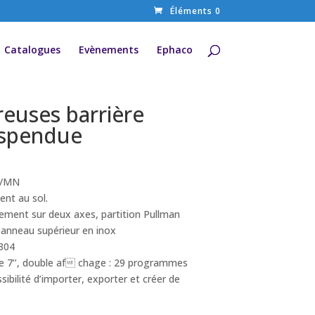
Éléments 0
Catalogues
Evènements
Ephaco
euses barrière
uspendue
T/MN
ent au sol.
ment sur deux axes, partition Pullman
 panneau supérieur en inox
 304
le 7’’, double af chage : 29 programmes
sibilité d’importer, exporter et créer de