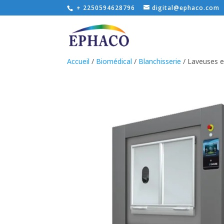
+ 2250594628796
digital@ephaco.com
Accueil
/
Biomédical
/
Blanchisserie
/ Laveuses e