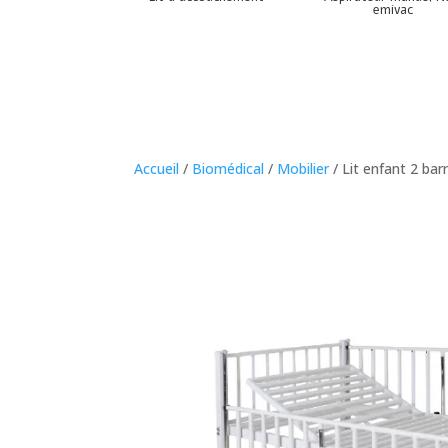
emivac
Accueil
/
Biomédical
/
Mobilier
/ Lit enfant 2 bar