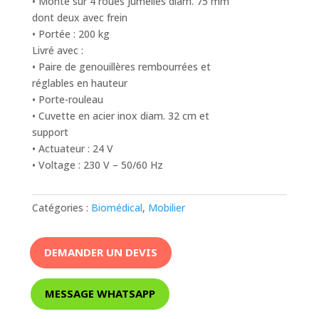
• Monté sur 4 roues jumelles diam. 75 mm
dont deux avec frein
• Portée : 200 kg
Livré avec :
• Paire de genouillères rembourrées et
réglables en hauteur
• Porte-rouleau
• Cuvette en acier inox diam. 32 cm et
support
• Actuateur : 24 V
• Voltage : 230 V – 50/60 Hz
Catégories :
Biomédical
,
Mobilier
DEMANDER UN DEVIS
MESSAGE WHATSAPP