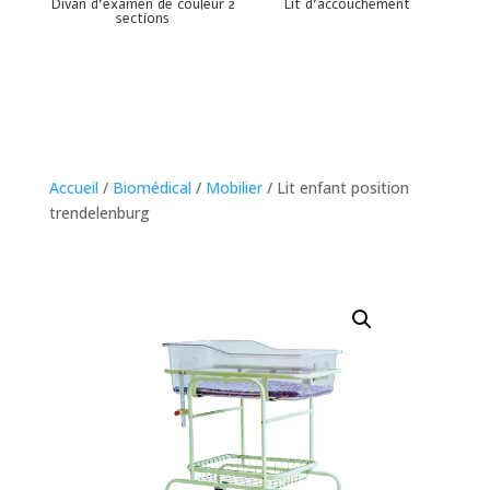
Divan d’examen de couleur 2
Lit d’accouchement
sections
Accueil
/
Biomédical
/
Mobilier
/ Lit enfant position
trendelenburg