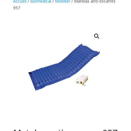
Accueil
/
Biomédical
/
Mobilier
/ Matelas anti-escarres
957