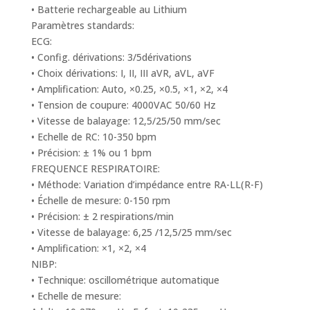
• Batterie rechargeable au Lithium
Paramètres standards:
ECG:
• Config. dérivations: 3/5dérivations
• Choix dérivations: I, II, III aVR, aVL, aVF
• Amplification: Auto, ×0.25, ×0.5, ×1, ×2, ×4
• Tension de coupure: 4000VAC 50/60 Hz
• Vitesse de balayage: 12,5/25/50 mm/sec
• Echelle de RC: 10-350 bpm
• Précision: ± 1% ou 1 bpm
FREQUENCE RESPIRATOIRE:
• Méthode: Variation d’impédance entre RA-LL(R-F)
• Échelle de mesure: 0-150 rpm
• Précision: ± 2 respirations/min
• Vitesse de balayage: 6,25 /12,5/25 mm/sec
• Amplification: ×1, ×2, ×4
NIBP:
• Technique: oscillométrique automatique
• Echelle de mesure: