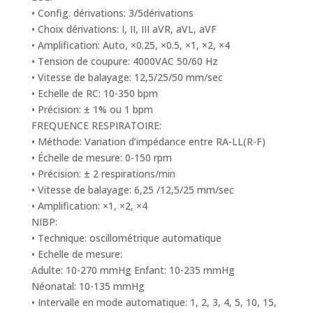
• Config. dérivations: 3/5dérivations
• Choix dérivations: I, II, III aVR, aVL, aVF
• Amplification: Auto, ×0.25, ×0.5, ×1, ×2, ×4
• Tension de coupure: 4000VAC 50/60 Hz
• Vitesse de balayage: 12,5/25/50 mm/sec
• Echelle de RC: 10-350 bpm
• Précision: ± 1% ou 1 bpm
FREQUENCE RESPIRATOIRE:
• Méthode: Variation d’impédance entre RA-LL(R-F)
• Échelle de mesure: 0-150 rpm
• Précision: ± 2 respirations/min
• Vitesse de balayage: 6,25 /12,5/25 mm/sec
• Amplification: ×1, ×2, ×4
NIBP:
• Technique: oscillométrique automatique
• Echelle de mesure:
Adulte: 10-270 mmHg Enfant: 10-235 mmHg
Néonatal: 10-135 mmHg
• Intervalle en mode automatique: 1, 2, 3, 4, 5, 10, 15,