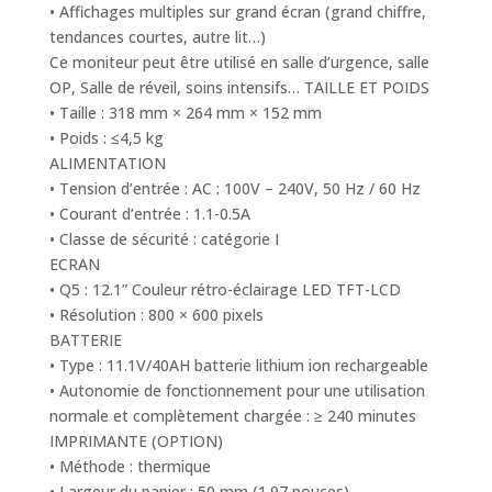
• Affichages multiples sur grand écran (grand chiffre,
tendances courtes, autre lit…)
Ce moniteur peut être utilisé en salle d’urgence, salle
OP, Salle de réveil, soins intensifs… TAILLE ET POIDS
• Taille : 318 mm × 264 mm × 152 mm
• Poids : ≤4,5 kg
ALIMENTATION
• Tension d’entrée : AC : 100V – 240V, 50 Hz / 60 Hz
• Courant d’entrée : 1.1-0.5A
• Classe de sécurité : catégorie I
ECRAN
• Q5 : 12.1” Couleur rétro-éclairage LED TFT-LCD
• Résolution : 800 × 600 pixels
BATTERIE
• Type : 11.1V/40AH batterie lithium ion rechargeable
• Autonomie de fonctionnement pour une utilisation
normale et complètement chargée : ≥ 240 minutes
IMPRIMANTE (OPTION)
• Méthode : thermique
• Largeur du papier : 50 mm (1.97 pouces)