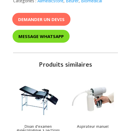
Catégories :
Allmedicstore
,
Beurer
,
Biomédical
DEMANDER UN DEVIS
MESSAGE WHATSAPP
Produits similaires
Divan d’examen
Aspirateur manuel
gynécologique 3 sections