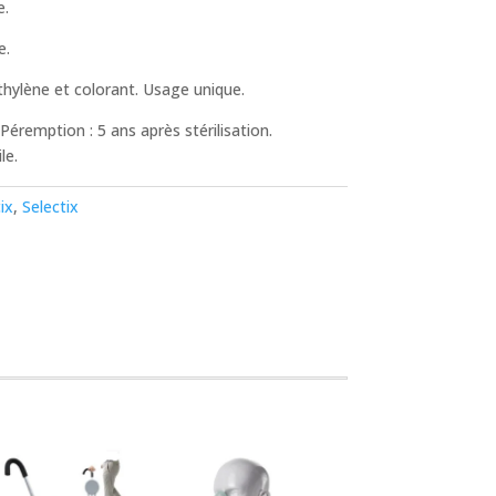
e.
e.
hylène et colorant. Usage unique.
éremption : 5 ans après stérilisation.
le.
ix
,
Selectix