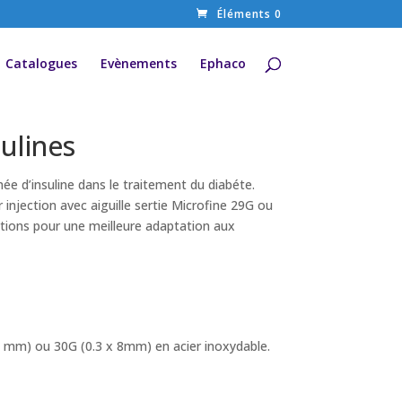
Éléments 0
Catalogues
Evènements
Ephaco
sulines
ée d’insuline dans le traitement du diabéte.
injection avec aiguille sertie Microfine 29G ou
ations pour une meilleure adaptation aux
2.7 mm) ou 30G (0.3 x 8mm) en acier inoxydable.