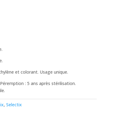
e.
e.
hylène et colorant. Usage unique.
éremption : 5 ans après stérilisation.
le.
ix
,
Selectix