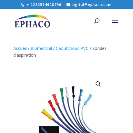
+ 2250594628796
digital@ephaco.com
Accueil
/
Biomédical
/
Caoutchouc PVC
/ Sondes
d’aspiration