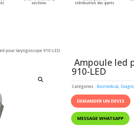
nts
sections
stérilisation des gants
ed pour laryngoscope 910-LED
Ampoule led p
910-LED
Catégories :
Biomédical
,
Diagno
DEMANDER UN DEVIS
MESSAGE WHATSAPP