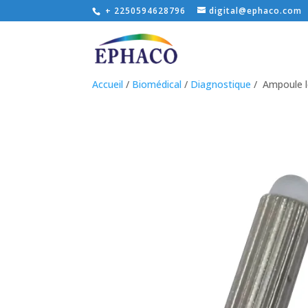
+ 2250594628796
digital@ephaco.com
Accueil
/
Biomédical
/
Diagnostique
/ Ampoule l