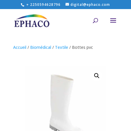
+ 2250594628796
digital@ephaco.com
Accueil
/
Biomédical
/
Textile
/ Bottes pvc