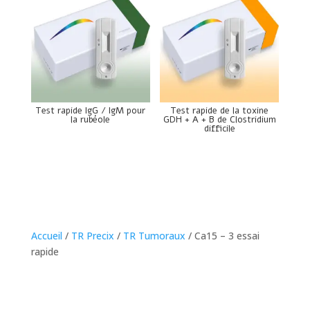
Test rapide IgG / IgM pour
Test rapide de la toxine
la rubéole
GDH + A + B de Clostridium
difficile
Accueil
/
TR Precix
/
TR Tumoraux
/ Ca15 – 3 essai
rapide