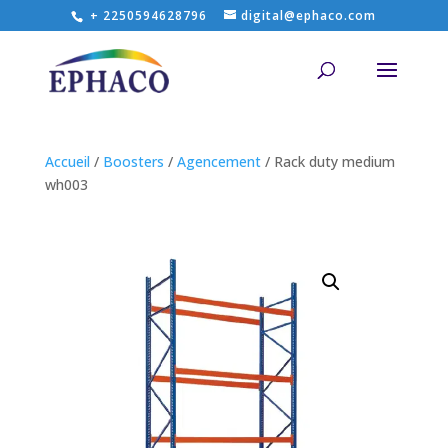
+ 2250594628796
digital@ephaco.com
Accueil
/
Boosters
/
Agencement
/ Rack duty medium
wh003