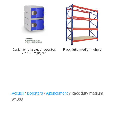
Casier en plastique robustes
Rack duty medium wh001
ABS T-H385M2
Accueil
/
Boosters
/
Agencement
/ Rack duty medium
wh003