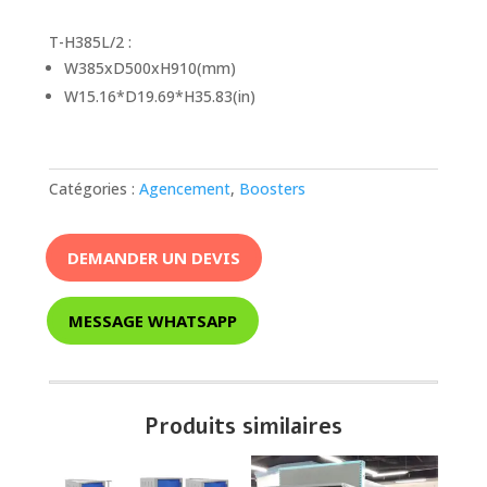
T-H385L/2 :
W385xD500xH910(mm)
W15.16*D19.69*H35.83(in)
Catégories :
Agencement
,
Boosters
DEMANDER UN DEVIS
MESSAGE WHATSAPP
Produits similaires