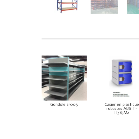
Gondole sr003
Casier en plastiqu
robustes ABS T-
H385M2