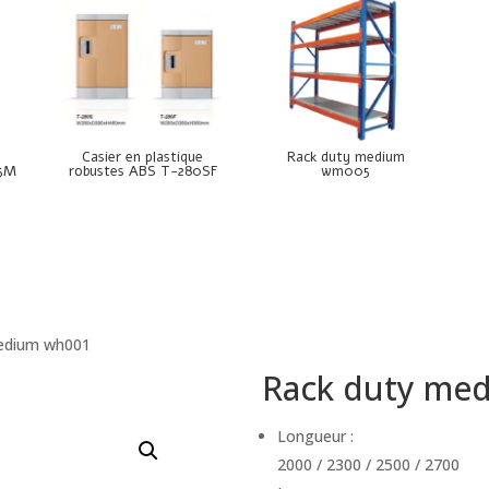
e
Casier en plastique
Rack duty medium
85M
robustes ABS T-280SF
wm005
medium wh001
Rack duty me
Longueur :
2000 / 2300 / 2500 / 2700