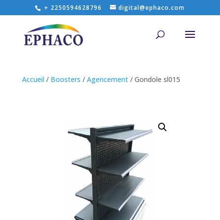
+ 2250594628796
digital@ephaco.com
Accueil
/
Boosters
/
Agencement
/ Gondole sl015