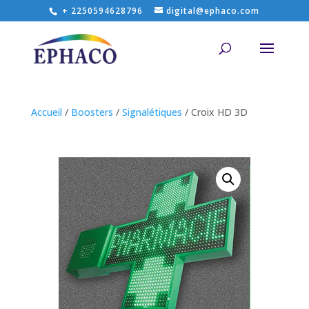
+ 2250594628796
digital@ephaco.com
Accueil
/
Boosters
/
Signalétiques
/ Croix HD 3D