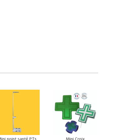
ini point santé PT5
Mini Croix