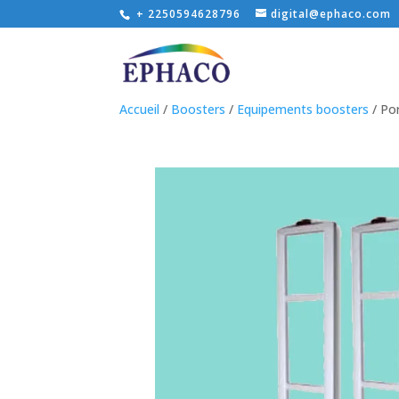
+ 2250594628796
digital@ephaco.com
Accueil
/
Boosters
/
Equipements boosters
/ Por