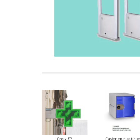
Croix FP
Casier en plastiqu