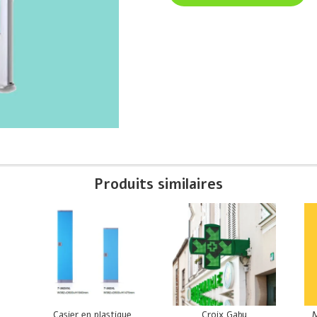
Produits similaires
e
Casier en plastique
Croix Gaby
M