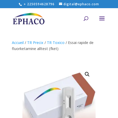
+ 2250594628796
digital@ephaco.com
Accueil
/
TR Precix
/
TR Toxico
/ Essai rapide de
fluorketamine alltest (fket)