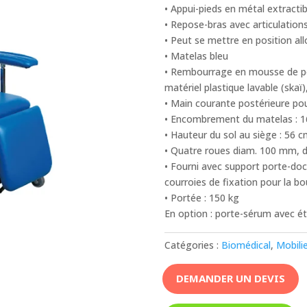
• Appui-pieds en métal extract
• Repose-bras avec articulatio
• Peut se mettre en position al
• Matelas bleu
• Rembourrage en mousse de po
matériel plastique lavable (skaï)
• Main courante postérieure po
• Encombrement du matelas : 1
• Hauteur du sol au siège : 56 
• Quatre roues diam. 100 mm, do
• Fourni avec support porte-do
courroies de fixation pour la bo
• Portée : 150 kg
En option : porte-sérum avec ét
Catégories :
Biomédical
,
Mobili
DEMANDER UN DEVIS