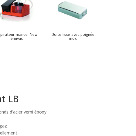
pirateur manuel New
Boite lisse avec poignée
emivac
inox
nt LB
onds d’acier verni époxy
 gaz
ellement