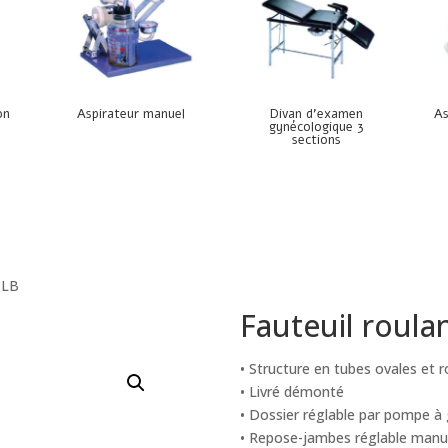
on
Aspirateur manuel
Divan d’examen
As
gynécologique 3
sections
 LB
Fauteuil roula
• Structure en tubes ovales et r
• Livré démonté
• Dossier réglable par pompe à
• Repose-jambes réglable manu