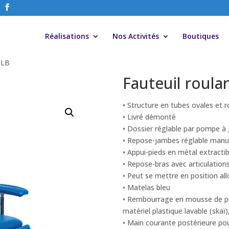
Réalisations
Nos Activités
Boutiques
 LB
Fauteuil roula
• Structure en tubes ovales et r
• Livré démonté
• Dossier réglable par pompe à
• Repose-jambes réglable manu
• Appui-pieds en métal extract
• Repose-bras avec articulatio
• Peut se mettre en position al
• Matelas bleu
• Rembourrage en mousse de po
matériel plastique lavable (skaï)
• Main courante postérieure po