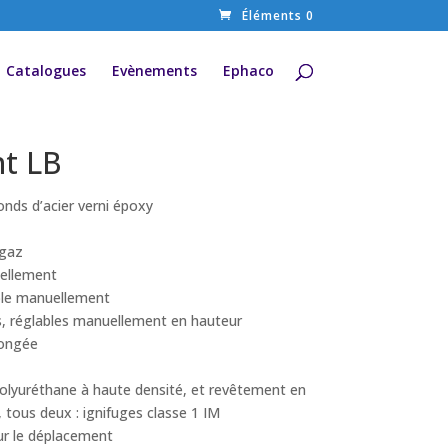
Éléments 0
Catalogues
Evènements
Ephaco
nt LB
onds d’acier verni époxy
 gaz
ellement
ible manuellement
ns, réglables manuellement en hauteur
longée
lyuréthane à haute densité, et revêtement en
, tous deux : ignifuges classe 1 IM
ur le déplacement