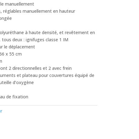
ible manuellement
ns, réglables manuellement en hauteur
longée
lyuréthane à haute densité, et revêtement en
, tous deux : ignifuges classe 1 IM
ur le déplacement
66 x 55 cm
cm
nt 2 directionnelles et 2 avec frein
cuments et plateau pour couvertures équipé de
uteille d’oxygène
au de fixation
er