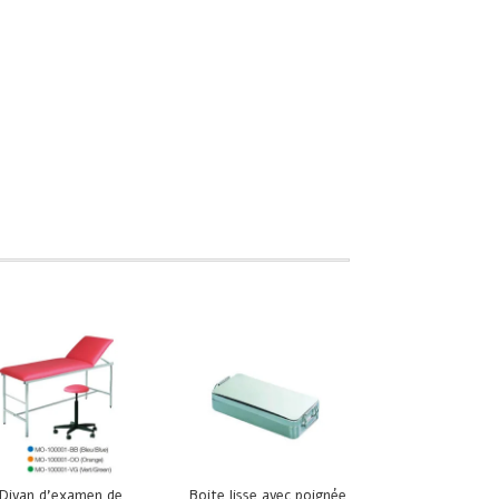
Divan d’examen de
Boite lisse avec poignée