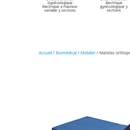
Gynécologique
électrique
électrique a Hauteur
gynécologique 3
variable 3 sections
sections
Accueil
/
Biomédical
/
Mobilier
/ Matelas orthop