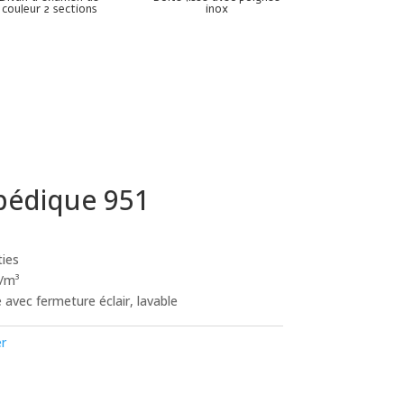
couleur 2 sections
inox
pédique 951
ties
g/m³
avec fermeture éclair, lavable
er