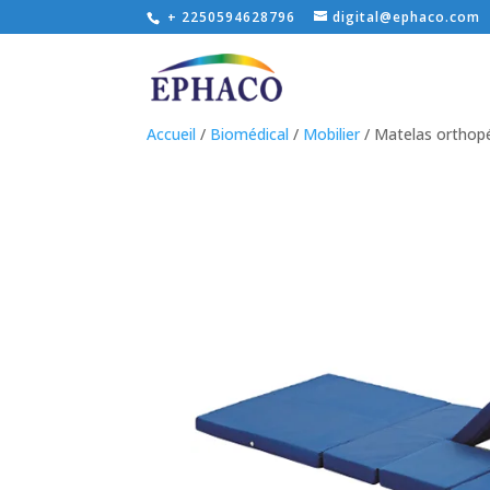
+ 2250594628796
digital@ephaco.com
Accueil
/
Biomédical
/
Mobilier
/ Matelas orthop