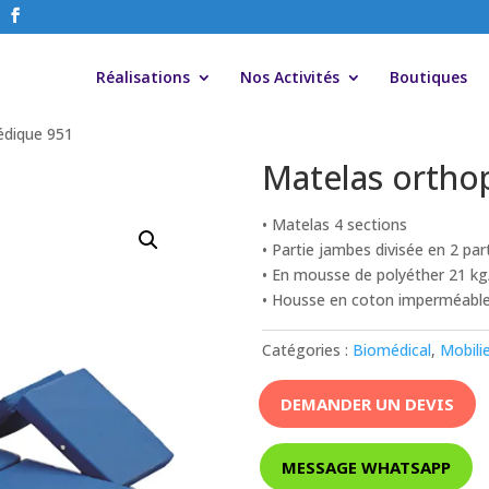
Réalisations
Nos Activités
Boutiques
édique 951
Matelas ortho
• Matelas 4 sections
• Partie jambes divisée en 2 par
• En mousse de polyéther 21 k
• Housse en coton imperméable 
Catégories :
Biomédical
,
Mobili
DEMANDER UN DEVIS
MESSAGE WHATSAPP