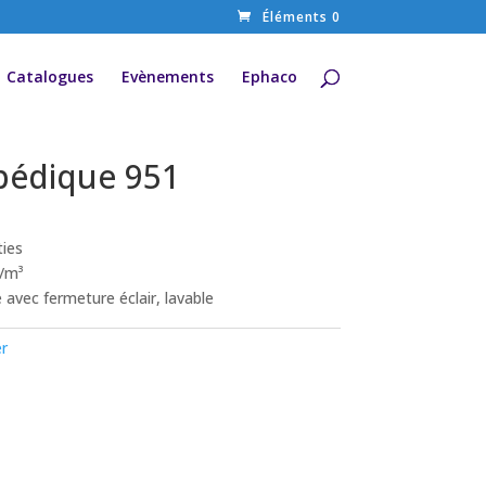
Éléments 0
Catalogues
Evènements
Ephaco
pédique 951
ties
g/m³
avec fermeture éclair, lavable
er