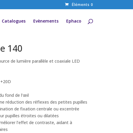
Éléments 0
Catalogues
Evènements
Ephaco
e 140
urce de lumière parallèle et coaxiale LED
à +20D
u fond de l’œil
ne réduction des réflexes des petites pupilles
mination de fixation centrale ou excentrée
ur pupilles étroites ou dilatées
améliorer l’effet de contraste, aidant à
aires