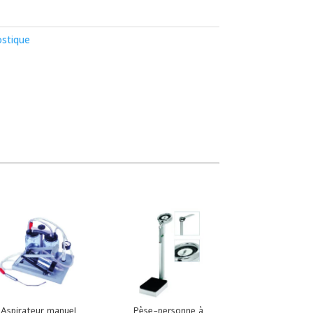
stique
Aspirateur manuel
Pèse-personne à