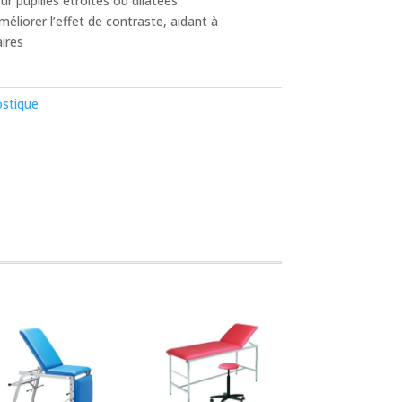
ur pupilles étroites ou dilatées
améliorer l’effet de contraste, aidant à
aires
stique