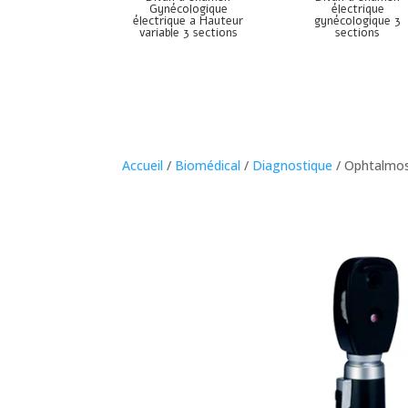
Gynécologique
électrique
électrique a Hauteur
gynécologique 3
variable 3 sections
sections
Accueil
/
Biomédical
/
Diagnostique
/ Ophtalmo