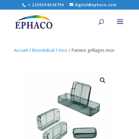
+ 2250594628796
digital@ephaco.com
Accueil
/
Biomédical
/
Inox
/ Paniers grillages inox