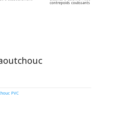
contrepoids coulissants
caoutchouc
chouc PVC