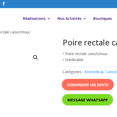
Réalisations
Nos Activités
Boutiques
rectale caoutchouc
Poire rectale 
• Poire rectale caoutchouc
• Stérilisable
Catégories :
Biomédical
,
Caout
DEMANDER UN DEVIS
MESSAGE WHATSAPP