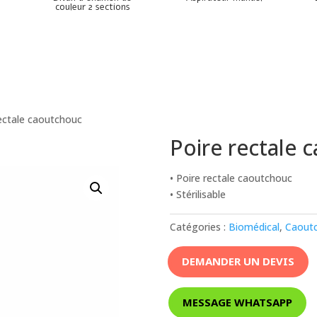
couleur 2 sections
rectale caoutchouc
Poire rectale 
• Poire rectale caoutchouc
• Stérilisable
Catégories :
Biomédical
,
Caout
DEMANDER UN DEVIS
MESSAGE WHATSAPP