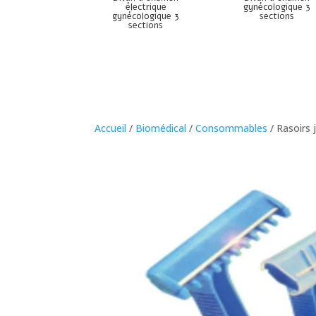
électrique
gynécologique 3
gynécologique 3
sections
sections
Accueil
/
Biomédical
/
Consommables
/ Rasoirs 