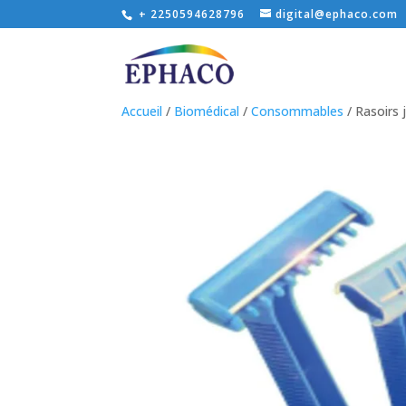
+ 2250594628796
digital@ephaco.com
Accueil
/
Biomédical
/
Consommables
/ Rasoirs 