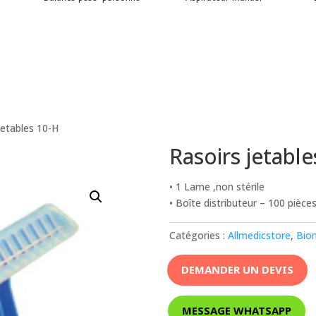
jetables 10-H
Rasoirs jetabl
• 1 Lame ,non stérile
• Boîte distributeur – 100 pièce
Catégories :
Allmedicstore
,
Bio
DEMANDER UN DEVIS
MESSAGE WHATSAPP