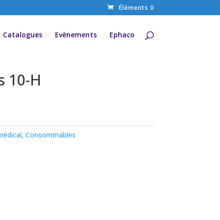
Éléments 0
Catalogues
Evènements
Ephaco
es 10-H
s
médical
,
Consommables