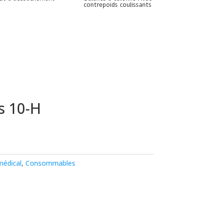
contrepoids coulissants
es 10-H
s
médical
,
Consommables