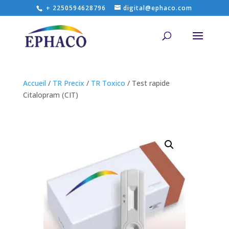
+ 2250594628796
digital@ephaco.com
Accueil
/
TR Precix
/
TR Toxico
/ Test rapide
Citalopram (CIT)