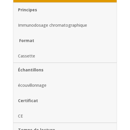
Principes
Immunodosage chromatographique
Format
Cassette
Échantillons
écouvillonnage
Certificat
CE
Temps de lecture