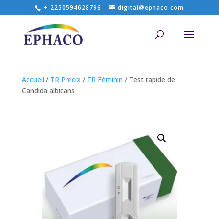
+ 2250594628796
digital@ephaco.com
Accueil
/
TR Precix
/
TR Féminin
/ Test rapide de
Candida albicans