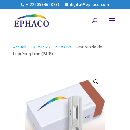
+ 2250594628796
digital@ephaco.com
Accueil
/
TR Precix
/
TR Toxico
/ Test rapide de
buprénorphine (BUP)