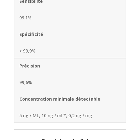
Sensibilité
99.1%
Spécificité
> 99,9%
Précision
99,6%
Concentration minimale détectable
5 ng / ML, 10 ng / ml *, 0,2 ng / mg