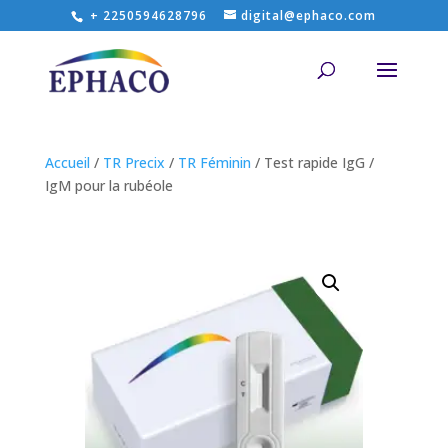
+ 2250594628796
digital@ephaco.com
Accueil
/
TR Precix
/
TR Féminin
/ Test rapide IgG /
IgM pour la rubéole