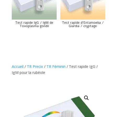
Test rapide IgG / IgM de
Test rapide d’Entamoeba /
Toxoplasma gondii
Giardia / cryptage
Accueil
/
TR Precix
/
TR Féminin
/ Test rapide IgG /
IgM pour la rubéole