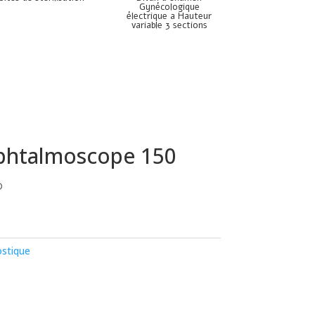
Gynécologique
électrique a Hauteur
variable 3 sections
phtalmoscope 150
D
stique