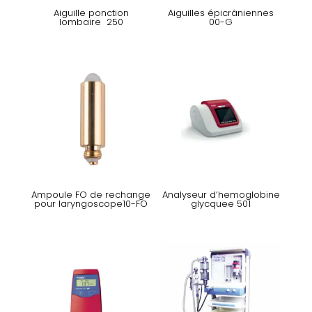
Aiguille ponction
Aiguilles épicrâniennes
lombaire 250
00-G
Ampoule FO de rechange
Analyseur d’hemoglobine
pour laryngoscope10-FO
glycquee 501