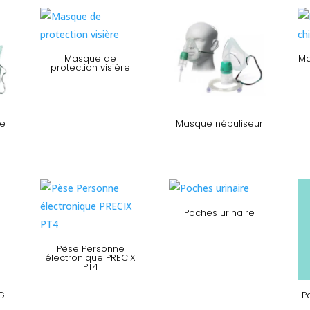
Masque de
Ma
protection visière
ne
Masque nébuliseur
Poches urinaire
Pèse Personne
électronique PRECIX
PT4
G
P