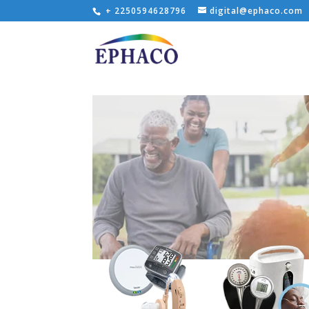
+ 2250594628796
digital@ephaco.com