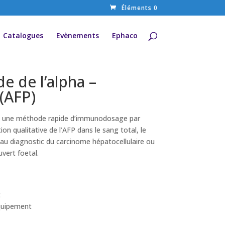
Éléments 0
Catalogues
Evènements
Ephaco
e de l’alpha –
(AFP)
est une méthode rapide d’immunodosage par
n qualitative de l’AFP dans le sang total, le
 au diagnostic du carcinome hépatocellulaire ou
vert foetal.
t
quipement