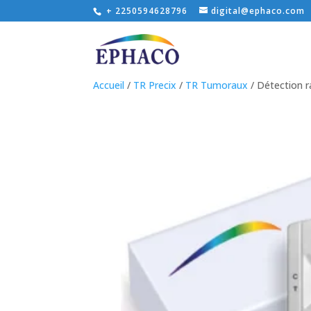
+ 2250594628796
digital@ephaco.com
Accueil
/
TR Precix
/
TR Tumoraux
/ Détection r