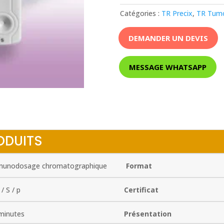
Catégories :
TR Precix
,
TR Tum
DEMANDER UN DEVIS
MESSAGE WHATSAPP
ODUITS
unodosage chromatographique
Format
/ S / p
Certificat
minutes
Présentation