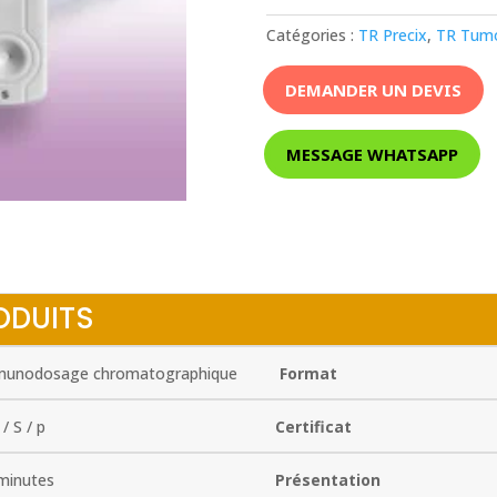
Catégories :
TR Precix
,
TR Tum
DEMANDER UN DEVIS
MESSAGE WHATSAPP
ODUITS
unodosage chromatographique
Format
/ S / p
Certificat
minutes
Présentation