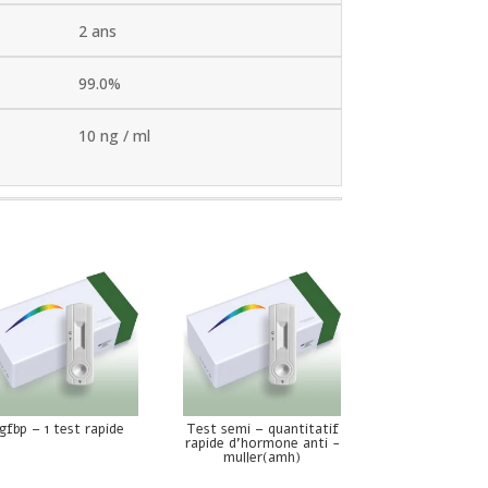
2 ans
99.0%
10 ng / ml
Igfbp – 1 test rapide
Test semi – quantitatif
rapide d’hormone anti -
muller(amh)