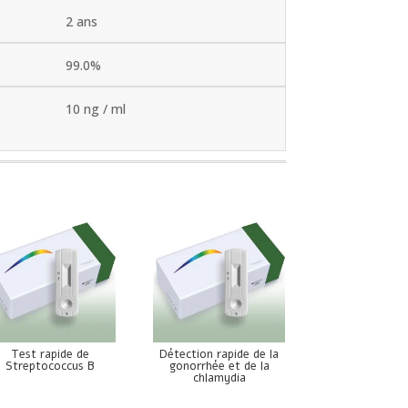
2 ans
99.0%
10 ng / ml
Test rapide de
Détection rapide de la
Streptococcus B
gonorrhée et de la
chlamydia